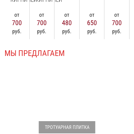
от
от
от
от
от
700
700
480
650
700
руб.
руб.
руб.
руб.
руб.
МЫ ПРЕДЛАГАЕМ
УКЛАДКА ТРОТУАРНОЙ
ПЛИТКИ И БРУСЧАТКИ
Профессиональная укладка тротуарной
плитки и брусчатки
ВОЛНА
(УЗОР)
Скидка 10%
на укладку под
ТРОТУАРНАЯ ПЛИТКА
ключ!