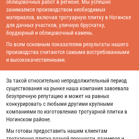
облицовочных работ в регионе. Мы успешно
занимаемся производством необходимых
материалов, включая тротуарную плитку в Ногинске
для дачных участков, уличную брусчатку,
бордюрный и облицовочный камень.
По всем основным показателям результаты нашего
производства считаются самыми востребованными
и высококачественными.
За такой относительно непродолжительный период
существования на рынке наша компания завоевала
безупречную репутацию и может на равных
конкурировать с любыми другими крупными
компаниями по изготовлению тротуарной плитки в
Ногинском районе.
Мы готовы предоставить нашим клиентам
тротуарную плитку разной прочности, размеров и