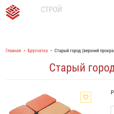
О нас
Опл
+7 (91
Главная
•
Брусчатка
•
Старый город (верхний прокра
Старый город
Р