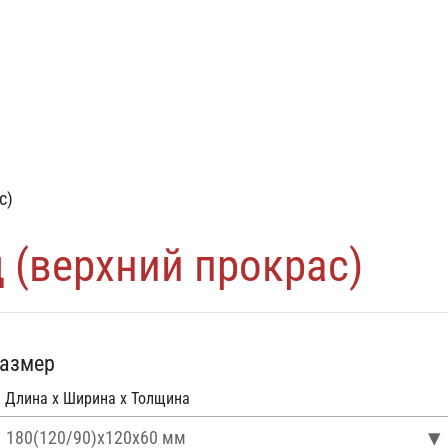
ата
Доставка
Укладка
Акции
Информация
5) 499-55-54
КАТАЛОГ
УСЛУГИ
РЕГИ
▼
▼
с)
 (верхний прокрас)
азмер
Длина x Ширина x Толщина
180(120/90)х120х60 мм