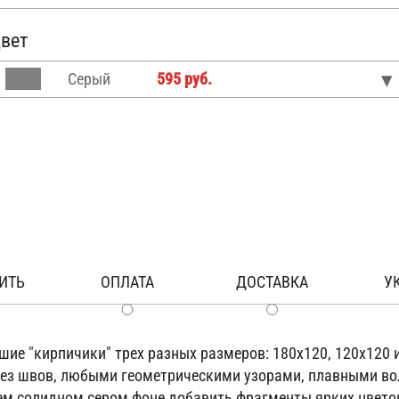
вет
Серый
595 руб.
ИТЬ
ОПЛАТА
ДОСТАВКА
У
шие "кирпичики" трех разных размеров: 180х120, 120х120 
 без швов, любыми геометрическими узорами, плавными в
щем солидном сером фоне добавить фрагменты ярких цве