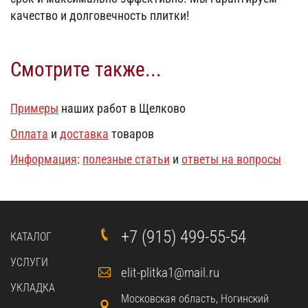
качество и долговечность плитки!
Смотрите также...
Примеры
наших работ в Щелково
Оплата
и
доставка
товаров
Информация
:
полезные статьи
и
ответы на вопросы
+7 (915) 499-55-54
КАТАЛОГ
УСЛУГИ
elit-plitka1@mail.ru
УКЛАДКА
Московская область, Ногинский